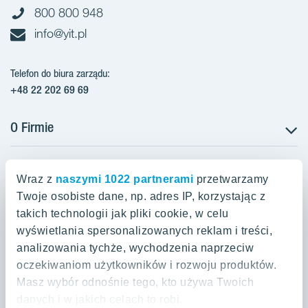
800 800 948
info@yit.pl
Telefon do biura zarządu:
+48 22 202 69 69
O Firmie
Projekty w Polsce
Projekty w przygotowaniu
Wraz z
naszymi 1022 partnerami
przetwarzamy
Projekty zrealizowane
Twoje osobiste dane, np. adres IP, korzystając z
Oferty mieszkaniowe Warszawa
Aroma Park Lofty Warszawa
Aktualności
takich technologii jak pliki cookie, w celu
Talarowa Park Warszawa
Zakup gruntów
wyświetlania spersonalizowanych reklam i treści,
Oferty mieszkaniowe Kraków
Mieszkania 2-pokojowe Warszawa
Talarowa Park II
analizowania tychże, wychodzenia naprzeciw
Kariera
Mieszkania 3-pokojowe Warszawa
oczekiwaniom użytkowników i rozwoju produktów.
Spokojny Mokotów Warszawa
Oferty mieszkaniowe Gdańsk
Mieszkania 2-pokojowe Kraków
Masz wybór odnośnie tego, kto używa Twoich
Mieszkania 4-pokojowe Warszawa
Spokojny Mokotów II
Mieszkania 3-pokojowe Kraków
danych i w jakich celach to robi.
Mieszkania na Białołęce Warszawa