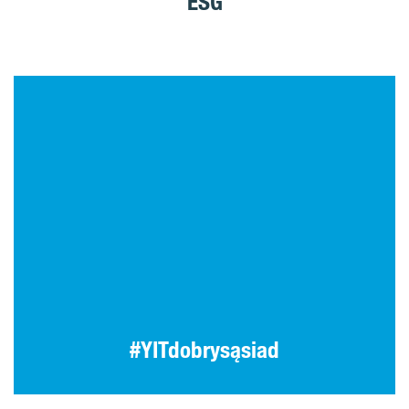
ESG
#YITdobrysąsiad