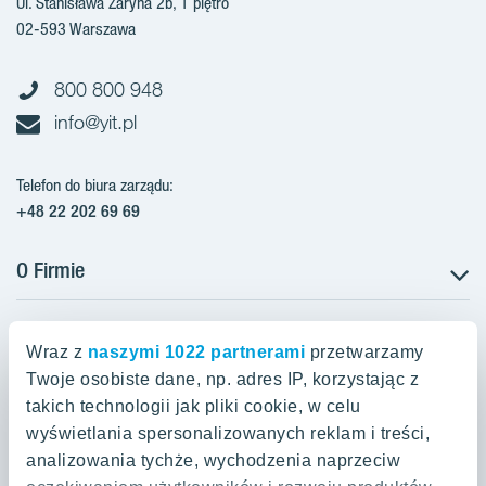
Ul. Stanisława Żaryna 2b, 1 piętro
02-593 Warszawa
800 800 948
info@yit.pl
Telefon do biura zarządu:
+48 22 202 69 69
O Firmie
Projekty w Polsce
Projekty w przygotowaniu
Wraz z
naszymi 1022 partnerami
przetwarzamy
Projekty zrealizowane
Twoje osobiste dane, np. adres IP, korzystając z
Oferty mieszkaniowe Warszawa
Aroma Park Lofty Warszawa
Aktualności
takich technologii jak pliki cookie, w celu
Talarowa Park Warszawa
Zakup gruntów
wyświetlania spersonalizowanych reklam i treści,
Oferty mieszkaniowe Kraków
Mieszkania 2-pokojowe Warszawa
Talarowa Park II
analizowania tychże, wychodzenia naprzeciw
Kariera
Mieszkania 3-pokojowe Warszawa