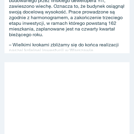
budowanego przez fińskiego dewelopera YIT,
zawieszono wiechę. Oznacza to, że budynek osiągnął
swoją docelową wysokość. Prace prowadzone są
zgodnie z harmonogramem, a zakończenie trzeciego
etapu inwestycji, w ramach którego powstaną 162
mieszkania, zaplanowane jest na czwarty kwartał
bieżącego roku.
– Wielkimi krokami zbliżamy się do końca realizacji
naszej kolejnej inwestycji w Warszawie...