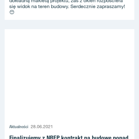
dokładną makietą projektu, zaś z okien rozpościera
się widok na teren budowy. Serdecznie zapraszamy!
😊
Aktualności
28.06.2021
Finalizujemy z NREP kontrakt na budowę ponad