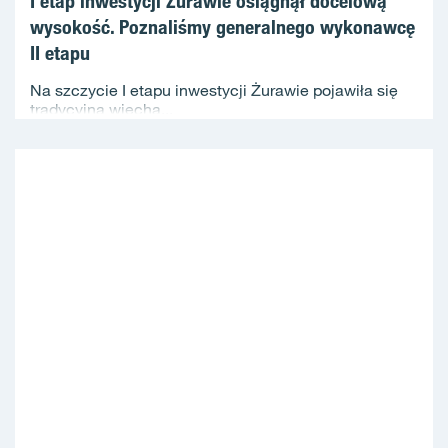
I etap inwestycji Żurawie osiągnął docelową
wysokość. Poznaliśmy generalnego wykonawcę
II etapu
Na szczycie I etapu inwestycji Żurawie pojawiła się
tradycyjna wiecha...