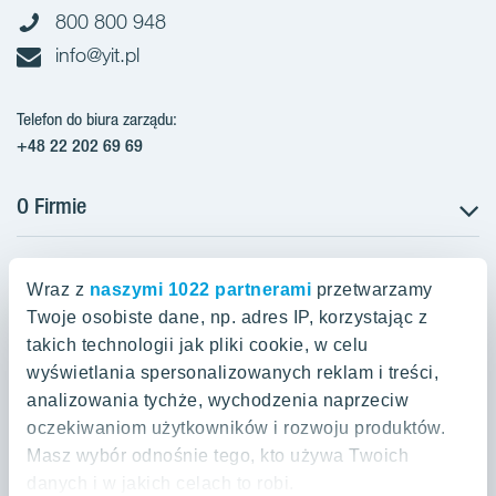
800 800 948
info@yit.pl
Telefon do biura zarządu:
+48 22 202 69 69
O Firmie
Projekty w Polsce
Projekty w przygotowaniu
Wraz z
naszymi 1022 partnerami
przetwarzamy
Projekty zrealizowane
Twoje osobiste dane, np. adres IP, korzystając z
Oferty mieszkaniowe Warszawa
Aroma Park Lofty Warszawa
Aktualności
takich technologii jak pliki cookie, w celu
Talarowa Park Warszawa
Zakup gruntów
wyświetlania spersonalizowanych reklam i treści,
Oferty mieszkaniowe Kraków
Mieszkania 2-pokojowe Warszawa
Talarowa Park II
analizowania tychże, wychodzenia naprzeciw
Kariera
Mieszkania 3-pokojowe Warszawa
oczekiwaniom użytkowników i rozwoju produktów.
Spokojny Mokotów Warszawa
Oferty mieszkaniowe Gdańsk
Mieszkania 2-pokojowe Kraków
Masz wybór odnośnie tego, kto używa Twoich
Mieszkania 4-pokojowe Warszawa
Spokojny Mokotów II
Mieszkania 3-pokojowe Kraków
danych i w jakich celach to robi.
Mieszkania na Białołęce Warszawa